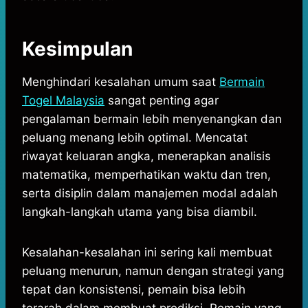
Kesimpulan
Menghindari kesalahan umum saat
Bermain
Togel Malaysia
sangat penting agar
pengalaman bermain lebih menyenangkan dan
peluang menang lebih optimal. Mencatat
riwayat keluaran angka, menerapkan analisis
matematika, memperhatikan waktu dan tren,
serta disiplin dalam manajemen modal adalah
langkah-langkah utama yang bisa diambil.
Kesalahan-kesalahan ini sering kali membuat
peluang menurun, namun dengan strategi yang
tepat dan konsistensi, pemain bisa lebih