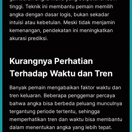
tinggi. Teknik ini membantu pemain memilih
angka dengan dasar logis, bukan sekadar
intuisi atau kebetulan. Meski tidak menjamin
kemenangan, pendekatan ini meningkatkan
akurasi prediksi.
Kurangnya Perhatian
Terhadap Waktu dan Tren
Banyak pemain mengabaikan faktor waktu dan
tren keluaran. Beberapa penggemar percaya
bahwa angka bisa berbeda peluang munculnya
tergantung periode tertentu, sehingga
memperhatikan tren dan waktu bisa membantu
dalam menentukan angka yang lebih tepat.