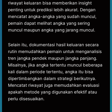
riwayat keluaran bisa memberikan insight
penting untuk prediksi lebih akurat. Dengan
mencatat angka-angka yang sudah muncul,
pemain dapat melihat angka yang sering
muncul maupun angka yang jarang muncul.
Selain itu, dokumentasi hasil keluaran secara
rutin memudahkan pemain untuk menganalisis
tren jangka pendek maupun jangka panjang.
Misalnya, jika angka tertentu muncul beberapa
kali dalam periode tertentu, angka itu bisa
dipertimbangkan dalam strategi berikutnya.
Mencatat riwayat juga memudahkan evaluasi
apakah metode yang digunakan efektif atau
perlu disesuaikan.