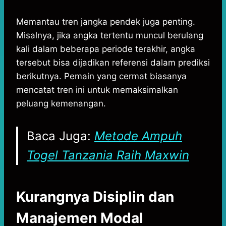
Memantau tren jangka pendek juga penting.
Misalnya, jika angka tertentu muncul berulang
kali dalam beberapa periode terakhir, angka
tersebut bisa dijadikan referensi dalam prediksi
berikutnya. Pemain yang cermat biasanya
mencatat tren ini untuk memaksimalkan
peluang kemenangan.
Baca Juga:
Metode Ampuh
Togel Tanzania Raih Maxwin
Kurangnya Disiplin dan
Manajemen Modal