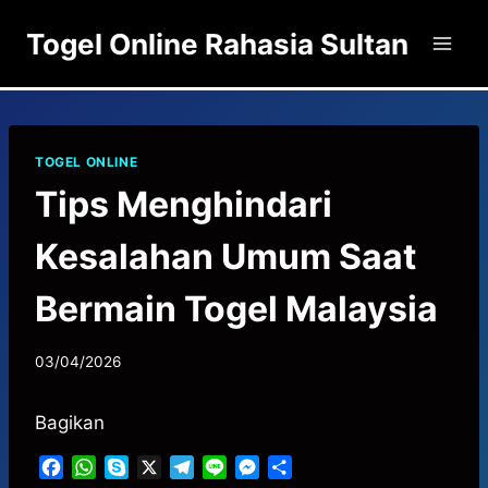
Skip
Togel Online Rahasia Sultan
to
content
TOGEL ONLINE
Tips Menghindari
Kesalahan Umum Saat
Bermain Togel Malaysia
03/04/2026
Bagikan
F
W
S
X
T
L
M
S