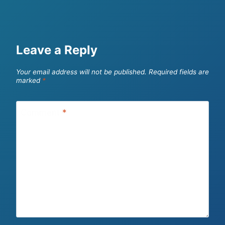
Leave a Reply
Your email address will not be published.
Required fields are
marked
*
Comment
*