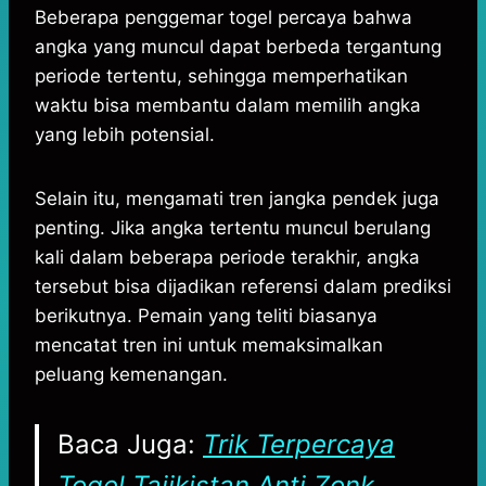
Beberapa penggemar togel percaya bahwa
angka yang muncul dapat berbeda tergantung
periode tertentu, sehingga memperhatikan
waktu bisa membantu dalam memilih angka
yang lebih potensial.
Selain itu, mengamati tren jangka pendek juga
penting. Jika angka tertentu muncul berulang
kali dalam beberapa periode terakhir, angka
tersebut bisa dijadikan referensi dalam prediksi
berikutnya. Pemain yang teliti biasanya
mencatat tren ini untuk memaksimalkan
peluang kemenangan.
Baca Juga:
Trik Terpercaya
Togel Tajikistan Anti Zonk