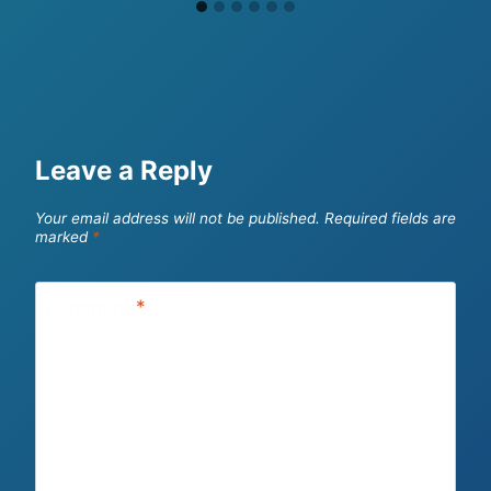
Leave a Reply
Your email address will not be published.
Required fields are
marked
*
Comment
*