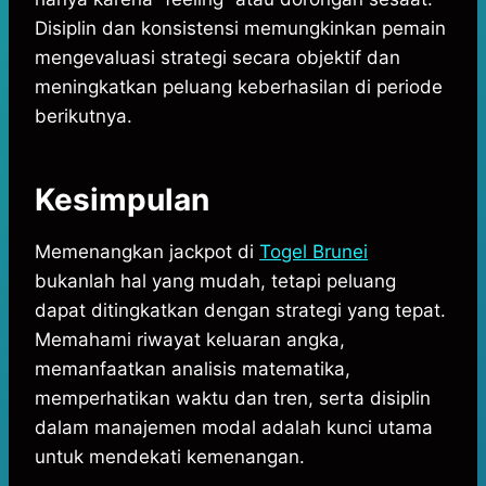
Disiplin dan konsistensi memungkinkan pemain
mengevaluasi strategi secara objektif dan
meningkatkan peluang keberhasilan di periode
berikutnya.
Kesimpulan
Memenangkan jackpot di
Togel Brunei
bukanlah hal yang mudah, tetapi peluang
dapat ditingkatkan dengan strategi yang tepat.
Memahami riwayat keluaran angka,
memanfaatkan analisis matematika,
memperhatikan waktu dan tren, serta disiplin
dalam manajemen modal adalah kunci utama
untuk mendekati kemenangan.