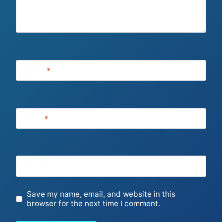
Name
*
Email
*
Website
Save my name, email, and website in this
browser for the next time I comment.