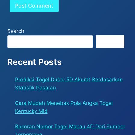
Search
Search
Recent Posts
Prediksi Togel Dubai 5D Akurat Berdasarkan
Statistik Pasaran
Cara Mudah Menebak Pola Angka Togel
Kentucky Mid
Bocoran Nomor Togel Macau 4D Dari Sumber
Terpercaya