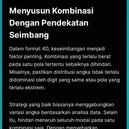
Menyusun Kombinasi
Dengan Pendekatan
Seimbang
Dalam format 4D, keseimbangan menjadi
faktor penting. Kombinasi yang terlalu berat
pada satu pola tertentu sebaiknya dihindari.
Misalnya, pastikan distribusi angka tidak terlalu
didominasi oleh digit yang sama atau pola yang
terlalu ekstrem.
Strategi yang baik biasanya menggabungkan
variasi angka berdasarkan analisa data. Selain
itu, hindari menaruh seluruh modal pada satu
kombinasi saja. Dengan menyebarkan