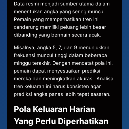
Data resmi menjadi sumber utama dalam
menentukan angka yang sering muncul.
Pemain yang memperhatikan tren ini
cenderung memiliki peluang lebih besar
dibanding yang bermain secara acak.
Misalnya, angka 5, 7, dan 9 menunjukkan
frekuensi muncul tinggi dalam beberapa
minggu terakhir. Dengan mencatat pola ini,
pemain dapat menyesuaikan prediksi
mereka dan meningkatkan akurasi. Analisa
tren keluaran ini harus konsisten agar
prediksi angka panas lebih tepat sasaran.
Pola Keluaran Harian
Yang Perlu Diperhatikan