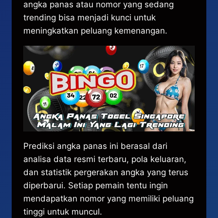
angka panas atau nomor yang sedang
trending bisa menjadi kunci untuk
meningkatkan peluang kemenangan.
Prediksi angka panas ini berasal dari
analisa data resmi terbaru, pola keluaran,
dan statistik pergerakan angka yang terus
diperbarui. Setiap pemain tentu ingin
mendapatkan nomor yang memiliki peluang
tinggi untuk muncul.