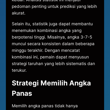
pedoman penting untuk prediksi yang lebih
akurat.
Selain itu, statistik juga dapat membantu
menemukan kombinasi angka yang
berpotensi tinggi. Misalnya, angka 3-7-5
muncul secara konsisten dalam beberapa
minggu terakhir. Dengan mencatat
kombinasi ini, pemain dapat menyusun
strategi taruhan yang lebih sistematis dan
terukur.
Strategi Memilih Angka
Panas
Memilih angka panas tidak hanya