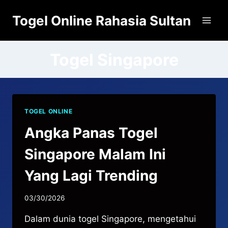
Skip
Togel Online Rahasia Sultan
to
content
Togel Singapore
TOGEL ONLINE
Angka Panas Togel
Singapore Malam Ini
Yang Lagi Trending
03/30/2026
Dalam dunia togel Singapore, mengetahui