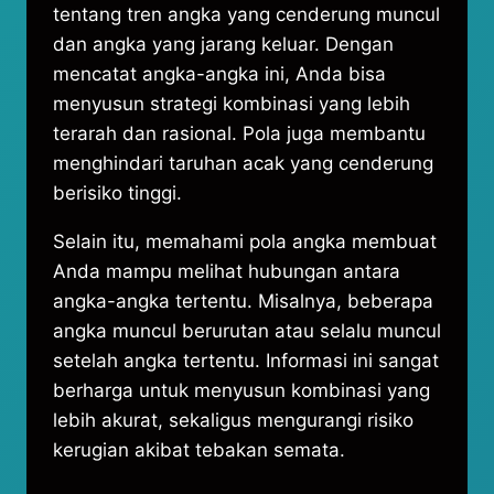
tentang tren angka yang cenderung muncul
dan angka yang jarang keluar. Dengan
mencatat angka-angka ini, Anda bisa
menyusun strategi kombinasi yang lebih
terarah dan rasional. Pola juga membantu
menghindari taruhan acak yang cenderung
berisiko tinggi.
Selain itu, memahami pola angka membuat
Anda mampu melihat hubungan antara
angka-angka tertentu. Misalnya, beberapa
angka muncul berurutan atau selalu muncul
setelah angka tertentu. Informasi ini sangat
berharga untuk menyusun kombinasi yang
lebih akurat, sekaligus mengurangi risiko
kerugian akibat tebakan semata.