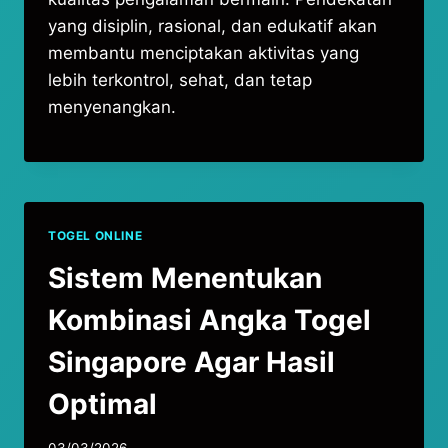
yang disiplin, rasional, dan edukatif akan
membantu menciptakan aktivitas yang
lebih terkontrol, sehat, dan tetap
menyenangkan.
TOGEL ONLINE
Sistem Menentukan
Kombinasi Angka Togel
Singapore Agar Hasil
Optimal