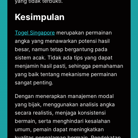
yang tidak terbukti.
Kesimpulan
Togel Singapore
merupakan permainan
angka yang menawarkan potensi hasil
besar, namun tetap bergantung pada
sistem acak. Tidak ada tips yang dapat
menjamin hasil pasti, sehingga pemahaman
yang baik tentang mekanisme permainan
sangat penting.
Dengan menerapkan manajemen modal
yang bijak, menggunakan analisis angka
secara realistis, menjaga konsistensi
bermain, serta menghindari kesalahan
umum, pemain dapat meningkatkan
kualitas pengalaman bermain. Pendekatan