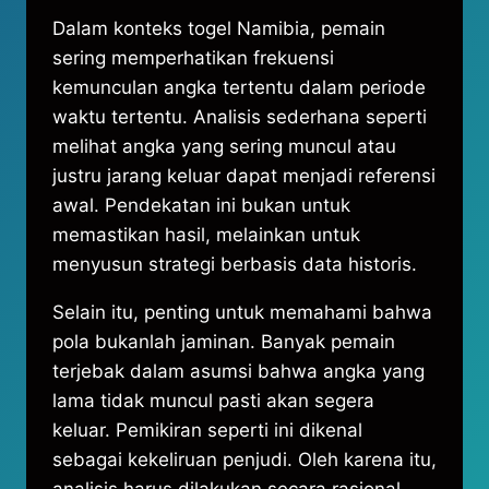
Dalam konteks togel Namibia, pemain
sering memperhatikan frekuensi
kemunculan angka tertentu dalam periode
waktu tertentu. Analisis sederhana seperti
melihat angka yang sering muncul atau
justru jarang keluar dapat menjadi referensi
awal. Pendekatan ini bukan untuk
memastikan hasil, melainkan untuk
menyusun strategi berbasis data historis.
Selain itu, penting untuk memahami bahwa
pola bukanlah jaminan. Banyak pemain
terjebak dalam asumsi bahwa angka yang
lama tidak muncul pasti akan segera
keluar. Pemikiran seperti ini dikenal
sebagai kekeliruan penjudi. Oleh karena itu,