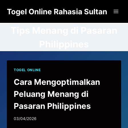
Skip
Togel Online Rahasia Sultan
to
content
Tips Menang di Pasaran
Philippines
TOGEL ONLINE
Cara Mengoptimalkan
Peluang Menang di
Pasaran Philippines
03/04/2026