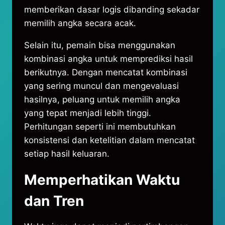
memberikan dasar logis dibanding sekadar
memilih angka secara acak.
Selain itu, pemain bisa menggunakan
kombinasi angka untuk memprediksi hasil
berikutnya. Dengan mencatat kombinasi
yang sering muncul dan mengevaluasi
hasilnya, peluang untuk memilih angka
yang tepat menjadi lebih tinggi.
Perhitungan seperti ini membutuhkan
konsistensi dan ketelitian dalam mencatat
setiap hasil keluaran.
Memperhatikan Waktu
dan Tren