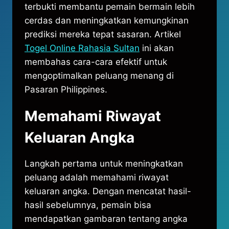
terbukti membantu pemain bermain lebih
cerdas dan meningkatkan kemungkinan
prediksi mereka tepat sasaran. Artikel
Togel Online Rahasia Sultan
ini akan
membahas cara-cara efektif untuk
mengoptimalkan peluang menang di
Pasaran Philippines.
Memahami Riwayat
Keluaran Angka
Langkah pertama untuk meningkatkan
peluang adalah memahami riwayat
keluaran angka. Dengan mencatat hasil-
hasil sebelumnya, pemain bisa
mendapatkan gambaran tentang angka