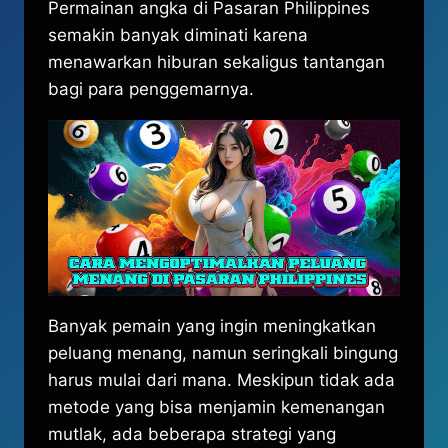
Permainan angka di Pasaran Philippines
semakin banyak diminati karena
menawarkan hiburan sekaligus tantangan
bagi para penggemarnya.
Banyak pemain yang ingin meningkatkan
peluang menang, namun seringkali bingung
harus mulai dari mana. Meskipun tidak ada
metode yang bisa menjamin kemenangan
mutlak, ada beberapa strategi yang