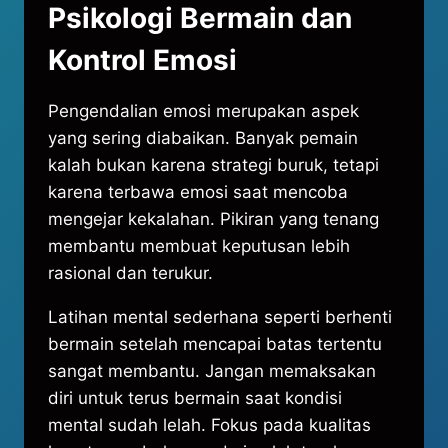
Psikologi Bermain dan
Kontrol Emosi
Pengendalian emosi merupakan aspek
yang sering diabaikan. Banyak pemain
kalah bukan karena strategi buruk, tetapi
karena terbawa emosi saat mencoba
mengejar kekalahan. Pikiran yang tenang
membantu membuat keputusan lebih
rasional dan terukur.
Latihan mental sederhana seperti berhenti
bermain setelah mencapai batas tertentu
sangat membantu. Jangan memaksakan
diri untuk terus bermain saat kondisi
mental sudah lelah. Fokus pada kualitas