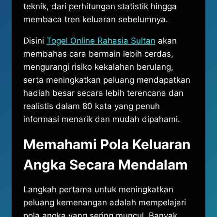
teknik, dari perhitungan statistik hingga
membaca tren keluaran sebelumnya.
Disini
Togel Online Rahasia Sultan
akan
membahas cara bermain lebih cerdas,
mengurangi risiko kekalahan berulang,
serta meningkatkan peluang mendapatkan
hadiah besar secara lebih terencana dan
realistis dalam 80 kata yang penuh
informasi menarik dan mudah dipahami.
Memahami Pola Keluaran
Angka Secara Mendalam
Langkah pertama untuk meningkatkan
peluang kemenangan adalah mempelajari
pola angka yang sering muncul. Banyak