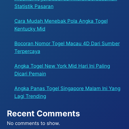
Statistik Pasaran
Cara Mudah Menebak Pola Angka Togel
Kentucky Mid
Bocoran Nomor Togel Macau 4D Dari Sumber
Terpercaya
Angka Togel New York Mid Hari Ini Paling
Dicari Pemain
Angka Panas Togel Singapore Malam Ini Yang
Lagi Trending
Recent Comments
No comments to show.