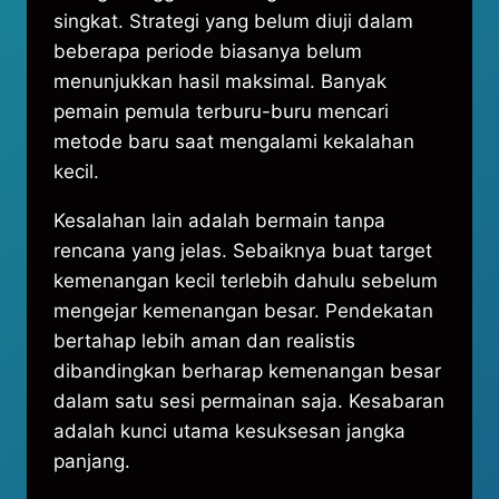
singkat. Strategi yang belum diuji dalam
beberapa periode biasanya belum
menunjukkan hasil maksimal. Banyak
pemain pemula terburu-buru mencari
metode baru saat mengalami kekalahan
kecil.
Kesalahan lain adalah bermain tanpa
rencana yang jelas. Sebaiknya buat target
kemenangan kecil terlebih dahulu sebelum
mengejar kemenangan besar. Pendekatan
bertahap lebih aman dan realistis
dibandingkan berharap kemenangan besar
dalam satu sesi permainan saja. Kesabaran
adalah kunci utama kesuksesan jangka
panjang.