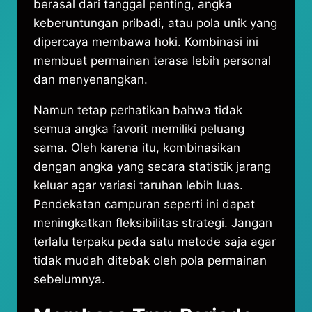
berasal dari tanggal penting, angka
keberuntungan pribadi, atau pola unik yang
dipercaya membawa hoki. Kombinasi ini
membuat permainan terasa lebih personal
dan menyenangkan.
Namun tetap perhatikan bahwa tidak
semua angka favorit memiliki peluang
sama. Oleh karena itu, kombinasikan
dengan angka yang secara statistik jarang
keluar agar variasi taruhan lebih luas.
Pendekatan campuran seperti ini dapat
meningkatkan fleksibilitas strategi. Jangan
terlalu terpaku pada satu metode saja agar
tidak mudah ditebak oleh pola permainan
sebelumnya.