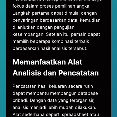
fokus dalam proses pemilihan angka.
Langkah pertama dapat dimulai dengan
penyaringan berdasarkan data, kemudian
dilanjutkan dengan pengujian
keseimbangan. Setelah itu, pemain dapat
memilih beberapa kombinasi terbaik
berdasarkan hasil analisis tersebut.
Memanfaatkan Alat
Analisis dan Pencatatan
Pencatatan hasil keluaran secara rutin
dapat membantu membangun database
pribadi. Dengan data yang terorganisir,
analisis menjadi lebih mudah dilakukan.
Alat sederhana seperti spreadsheet atau