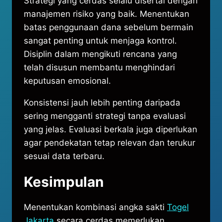
Strategi yang cerdas selalu disertai dengan
manajemen risiko yang baik. Menentukan
batas penggunaan dana sebelum bermain
sangat penting untuk menjaga kontrol.
Disiplin dalam mengikuti rencana yang
telah disusun membantu menghindari
keputusan emosional.
Konsistensi jauh lebih penting daripada
sering mengganti strategi tanpa evaluasi
yang jelas. Evaluasi berkala juga diperlukan
agar pendekatan tetap relevan dan terukur
sesuai data terbaru.
Kesimpulan
Menentukan kombinasi angka sakti
Togel
Jakarta
secara cerdas memerlukan