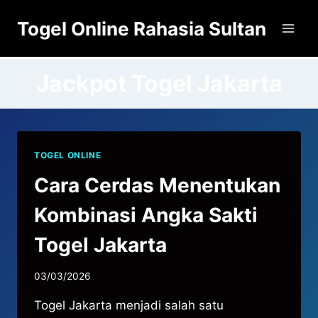
Skip
Togel Online Rahasia Sultan
to
content
Jackpot Togel Jakarta
TOGEL ONLINE
Cara Cerdas Menentukan
Kombinasi Angka Sakti
Togel Jakarta
03/03/2026
Togel Jakarta menjadi salah satu