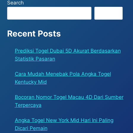
Search
Search
Recent Posts
Prediksi Togel Dubai 5D Akurat Berdasarkan
Statistik Pasaran
Cara Mudah Menebak Pola Angka Togel
Kentucky Mid
Bocoran Nomor Togel Macau 4D Dari Sumber
Terpercaya
Angka Togel New York Mid Hari Ini Paling
Dicari Pemain