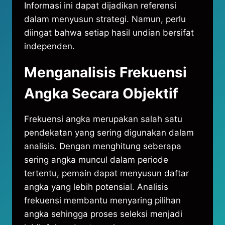
Informasi ini dapat dijadikan referensi
dalam menyusun strategi. Namun, perlu
diingat bahwa setiap hasil undian bersifat
independen.
Menganalisis Frekuensi
Angka Secara Objektif
Frekuensi angka merupakan salah satu
pendekatan yang sering digunakan dalam
analisis. Dengan menghitung seberapa
sering angka muncul dalam periode
tertentu, pemain dapat menyusun daftar
angka yang lebih potensial. Analisis
frekuensi membantu menyaring pilihan
angka sehingga proses seleksi menjadi